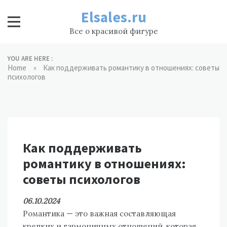
Skip
Elsales.ru
to
content
Все о красивой фигуре
YOU ARE HERE :
»
Home
Как поддерживать романтику в отношениях: советы
психологов
Как поддерживать
романтику в отношениях:
советы психологов
06.10.2024
Романтика — это важная составляющая
крепких и гармоничных отношений, которая