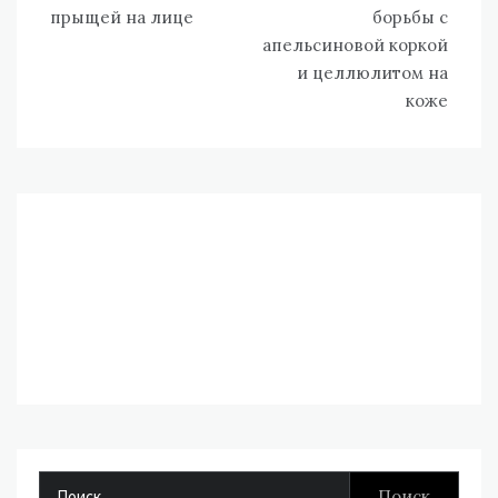
по
прыщей на лице
борьбы с
записям
апельсиновой коркой
и целлюлитом на
коже
Найти: